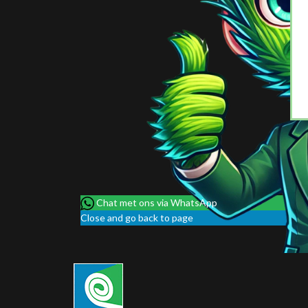
Chat met ons via WhatsApp
Close and go back to page
Vertegenwoordiger
Klaver Graszoden