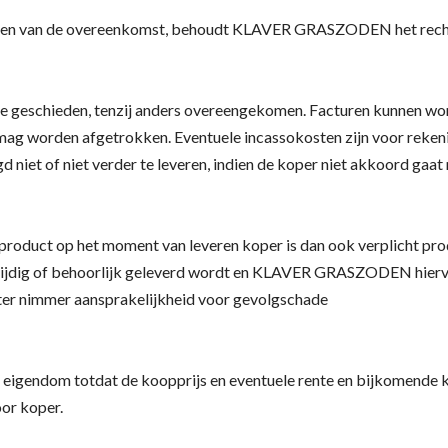
luiten van de overeenkomst, behoudt KLAVER GRASZODEN het recht 
te geschieden, tenzij anders overeengekomen. Facturen kunnen wor
mag worden afgetrokken. Eventuele incassokosten zijn voor reken
t of niet verder te leveren, indien de koper niet akkoord gaat m
oduct op het moment van leveren koper is dan ook verplicht prod
et tijdig of behoorlijk geleverd wordt en KLAVER GRASZODEN hierv
hter nimmer aansprakelijkheid voor gevolgschade
dom totdat de koopprijs en eventuele rente en bijkomende kosten
oor koper.