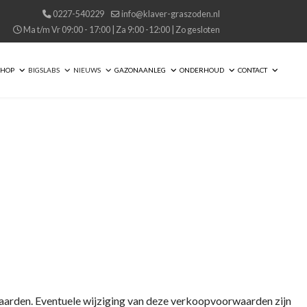
0227-540229
info@klaver-graszoden.nl
Ma t/m Vr 09:00 - 17:00 | Za 9:00 -12:00 | Zo gesloten
SHOP
BIGSLABS
NIEUWS
GAZONAANLEG
ONDERHOUD
CONTACT
arden. Eventuele wijziging van deze verkoopvoorwaarden zijn