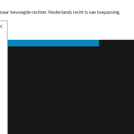
maar bevoegde rechter. Nederlands recht is van toepassing.
×