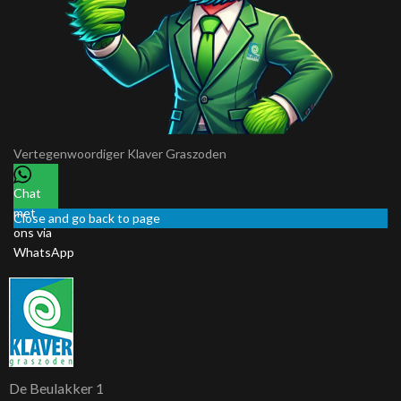
Vertegenwoordiger
Klaver Graszoden
Chat
met
Close and go back to page
ons via
WhatsApp
De Beulakker 1