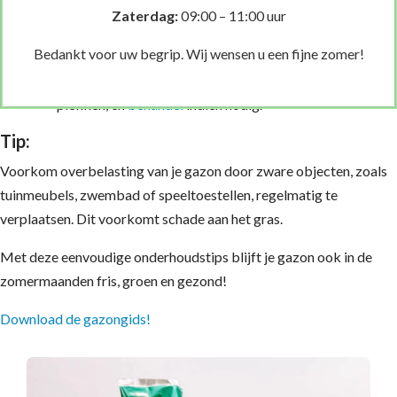
Onkruid en mos:
Zaterdag:
09:00 – 11:00 uur
Verwijder onkruid handmatig of met een
Bedankt voor uw begrip. Wij wensen u een fijne zomer!
gazonvriendelijke onkruidbestrijder.
Controleer op mosvorming, vooral op schaduwrijke
plekken, en
behandel
indien nodig.
Tip:
Voorkom overbelasting van je gazon door zware objecten, zoals
tuinmeubels, zwembad of speeltoestellen, regelmatig te
verplaatsen. Dit voorkomt schade aan het gras.
Met deze eenvoudige onderhoudstips blijft je gazon ook in de
zomermaanden fris, groen en gezond!
Download de gazongids!