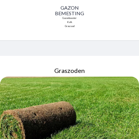
GAZON
BEMESTING
Gazonbooster
Kalk
Graszaad
Graszoden