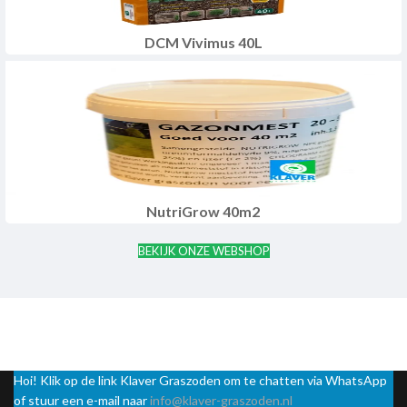
DCM Vivimus 40L
NutriGrow 40m2
BEKIJK ONZE WEBSHOP
Hoi! Klik op de link Klaver Graszoden om te chatten via WhatsApp
of stuur een e-mail naar
info@klaver-graszoden.nl