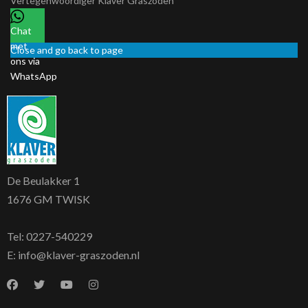
Vertegenwoordiger
Klaver Graszoden
Chat
met
Close and go back to page
ons via
WhatsApp
De Beulakker 1
1676 GM TWISK
Tel:
0227-540229
E:
info@klaver-graszoden.nl