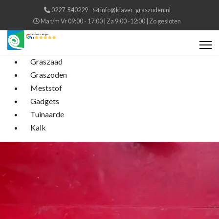
0227-540229
info@klaver-graszoden.nl
Ma t/m Vr 09:00 - 17:00 | Za 9:00 -12:00 | Zo gesloten
Graszaad
Graszoden
Meststof
Gadgets
Tuinaarde
Kalk