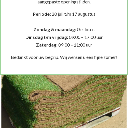
aangepaste openingstijden.
Naast graszoden verkopen wij ook
Periode:
20 juli t/m 17 augustus
Verkoop Big-slabs
Zondag & maandag:
Gesloten
Dinsdag t/m vrijdag:
09:00 – 17:00 uur
Zaterdag:
09:00 – 11:00 uur
Bedankt voor uw begrip. Wij wensen u een fijne zomer!