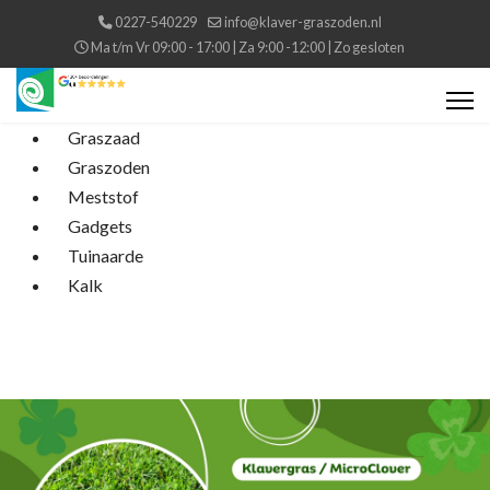
0227-540229
info@klaver-graszoden.nl
Ma t/m Vr 09:00 - 17:00 | Za 9:00 -12:00 | Zo gesloten
Graszaad
Graszoden
Meststof
Gadgets
Tuinaarde
Kalk