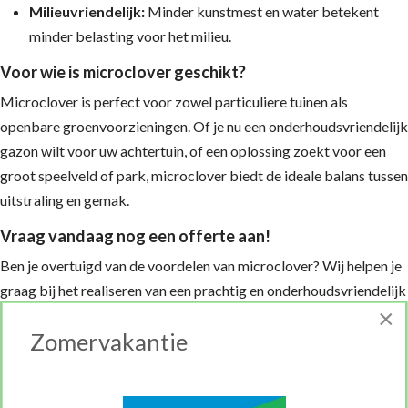
Milieuvriendelijk:
Minder kunstmest en water betekent
minder belasting voor het milieu.
Voor wie is microclover geschikt?
Microclover is perfect voor zowel particuliere tuinen als
openbare groenvoorzieningen. Of je nu een onderhoudsvriendelijk
gazon wilt voor uw achtertuin, of een oplossing zoekt voor een
groot speelveld of park, microclover biedt de ideale balans tussen
uitstraling en gemak.
Vraag vandaag nog een offerte aan!
Ben je overtuigd van de voordelen van microclover? Wij helpen je
graag bij het realiseren van een prachtig en onderhoudsvriendelijk
×
gazon. Vul ons online offerteformulier in, en wij nemen snel
Zomervakantie
contact met je op om je wensen en mogelijkheden te bespreken.
Kies voor gemak, duurzaamheid en een prachtig groen gazon –
kies voor microclover!