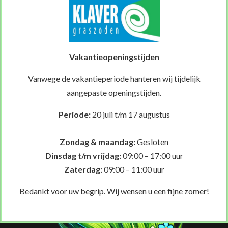
Vakantieopeningstijden
Benieuwd naar de prijzen voor
Vanwege de vakantieperiode hanteren wij tijdelijk
Klavergras?
aangepaste openingstijden.
Doe een offerte aanvraag.
Periode:
20 juli t/m 17 augustus
VRAAG EEN OFFERTE AAN
Zondag & maandag:
Gesloten
Dinsdag t/m vrijdag:
09:00 – 17:00 uur
Hoi! Klik op de link Klaver Graszoden om te chatten via WhatsApp
Zaterdag:
09:00 – 11:00 uur
of stuur een e-mail naar
info@klaver-graszoden.nl
Bedankt voor uw begrip. Wij wensen u een fijne zomer!