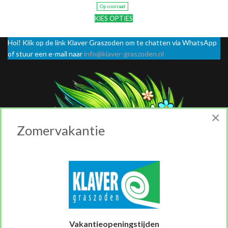
Op voorraad
KIES OPTIES
Hoi! Klik op de link Klaver Graszoden om te chatten via WhatsApp
of stuur een e-mail naar
info@klaver-graszoden.nl
×
Zomervakantie
Vakantieopeningstijden