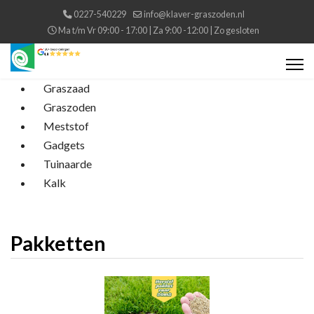
0227-540229
info@klaver-graszoden.nl
Ma t/m Vr 09:00 - 17:00 | Za 9:00 -12:00 | Zo gesloten
Graszaad
Graszoden
Meststof
Gadgets
Tuinaarde
Kalk
Pakketten