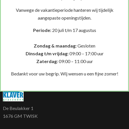
Vanwege de vakantieperiode hanteren wij tijdelijk
aangepaste openingstijden.
Periode:
20 juli t/m 17 augustus
Vertegenwoordiger
Klaver Graszoden
Chat
Zondag & maandag:
Gesloten
met
Dinsdag t/m vrijdag:
09:00 – 17:00 uur
Close and go back to page
ons via
Zaterdag:
09:00 – 11:00 uur
WhatsApp
Bedankt voor uw begrip. Wij wensen u een fijne zomer!
De Beulakker 1
1676 GM TWISK