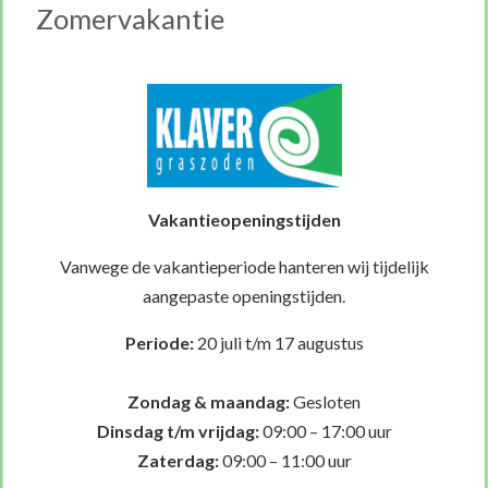
kalk of mest gemakkelijk en efficiënt verspreiden,
Zomervakantie
waardoor je
tijd bespaart en het beste resultaat
haalt.
In combinatie gekocht
Vakantieopeningstijden
Vanwege de vakantieperiode hanteren wij tijdelijk
aangepaste openingstijden.
Periode:
20 juli t/m 17 augustus
Graszaad Herstel
€ 13,31
Zondag & maandag:
Gesloten
Op voorraad
Dinsdag t/m vrijdag:
09:00 – 17:00 uur
Zaterdag:
09:00 – 11:00 uur