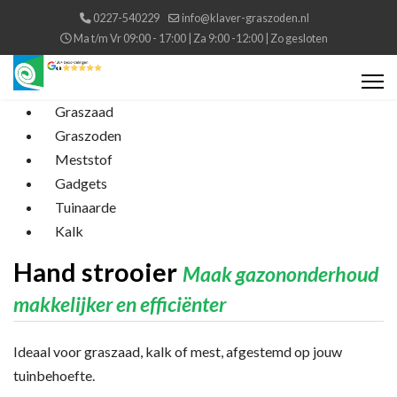
0227-540229
info@klaver-graszoden.nl
Ma t/m Vr 09:00 - 17:00 | Za 9:00 -12:00 | Zo gesloten
Graszaad
Graszoden
Meststof
Gadgets
Tuinaarde
Kalk
Hand strooier
Maak gazononderhoud
makkelijker en efficiënter
Ideaal voor graszaad, kalk of mest, afgestemd op jouw
tuinbehoefte.