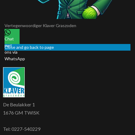
Vertegenwoordiger
Klaver Graszoden
Chat
met
Close and go back to page
ons via
WhatsApp
De Beulakker 1
1676 GM TWISK
Tel:
0227-540229