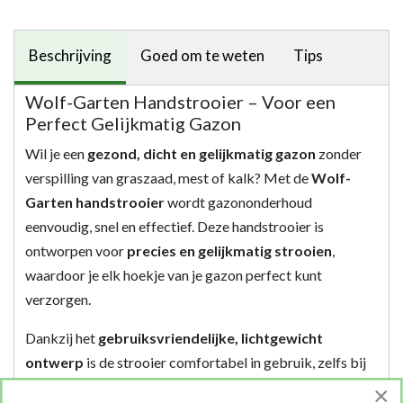
Beschrijving
Goed om te weten
Tips
Wolf-Garten Handstrooier – Voor een
Perfect Gelijkmatig Gazon
Wil je een
gezond, dicht en gelijkmatig gazon
zonder
verspilling van graszaad, mest of kalk? Met de
Wolf-
Garten handstrooier
wordt gazononderhoud
eenvoudig, snel en effectief. Deze handstrooier is
ontworpen voor
precies en gelijkmatig strooien
,
waardoor je elk hoekje van je gazon perfect kunt
verzorgen.
Dankzij het
gebruiksvriendelijke, lichtgewicht
ontwerp
is de strooier comfortabel in gebruik, zelfs bij
grotere oppervlakken. Met één apparaat kun je graszaad,
×