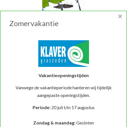
×
Zomervakantie
Tuinaarde 1 kuub
€ 72,50
Op voorraad
Vakantieopeningstijden
Vanwege de vakantieperiode hanteren wij tijdelijk
aangepaste openingstijden.
Periode:
20 juli t/m 17 augustus
Graszaad Herstel
Zondag & maandag:
Gesloten
€ 13,31