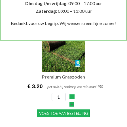
Dinsdag t/m vrijdag:
09:00 – 17:00 uur
Op voorraad
Zaterdag:
09:00 – 11:00 uur
Graszoden
Bedankt voor uw begrip. Wij wensen u een fijne zomer!
Premium Gras­zoden
€ 3,20
per stuk bij aankoop van minimaal 150
+
–
VOEG TOE AAN BESTELLING