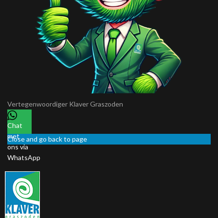
Vertegenwoordiger
Klaver Graszoden
Chat
met
Close and go back to page
ons via
WhatsApp