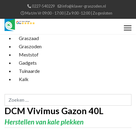
0227-540229
info@klaver-graszoden.nl
Ma t/m Vr 09:00 - 17:00 | Za 9:00 -12:00 | Zo gesloten
Graszaad
Graszoden
Meststof
Gadgets
Tuinaarde
Kalk
Zoeken...
DCM Vivimus Gazon 40L
Herstellen van kale plekken