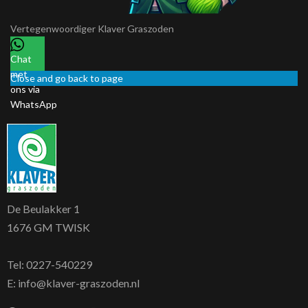
Vertegenwoordiger
Klaver Graszoden
Chat
met
Close and go back to page
ons via
WhatsApp
De Beulakker 1
1676 GM TWISK
Tel:
0227-540229
E:
info@klaver-graszoden.nl