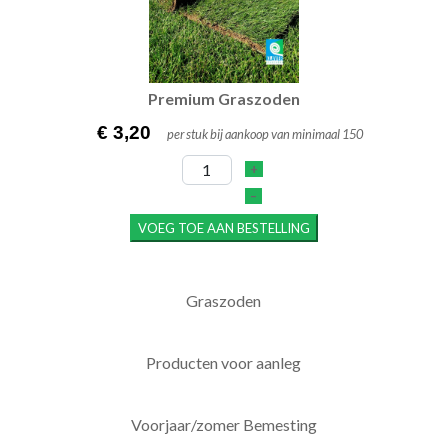
Premium Gras­zoden
€ 3,20
per stuk bij aankoop van minimaal 150
+
–
VOEG TOE AAN BESTELLING
Graszoden
Producten voor aanleg
Voorjaar/zomer Bemesting