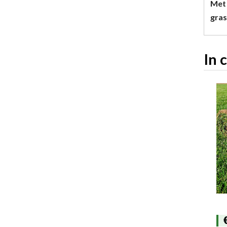
Met 
gras
In 