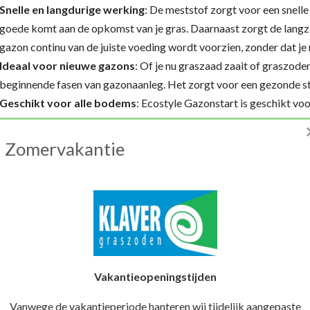
Snelle en langdurige werking
: De meststof zorgt voor een snelle
goede komt aan de opkomst van je gras. Daarnaast zorgt de langz
gazon continu van de juiste voeding wordt voorzien, zonder dat j
Ideaal voor nieuwe gazons
: Of je nu graszaad zaait of graszode
beginnende fasen van gazonaanleg. Het zorgt voor een gezonde star
Geschikt voor alle bodems
: Ecostyle Gazonstart is geschikt voo
kleigronden tot zandgronden. Het helpt om de bodem te verrijken
groeien.
Zomervakantie
rdelen van
Ecostyle Gazonstart
:
Versnelde opkomst van je gazon
: Door de extra fosfor en ande
voedingsstoffen die het nodig heeft om snel te wortelen en te groe
genieten van een groen gazon.
Betere grasmat
: Ecostyle Gazonstart zorgt voor een dichte, ge
droogte, kou en intensief gebruik. Het bevordert niet alleen een 
Vakantieopeningstijden
op lange termijn.
Makkelijk in gebruik
: De korrelvorm maakt het makkelijk om de 
Vanwege de vakantieperiode hanteren wij tijdelijk aangepaste