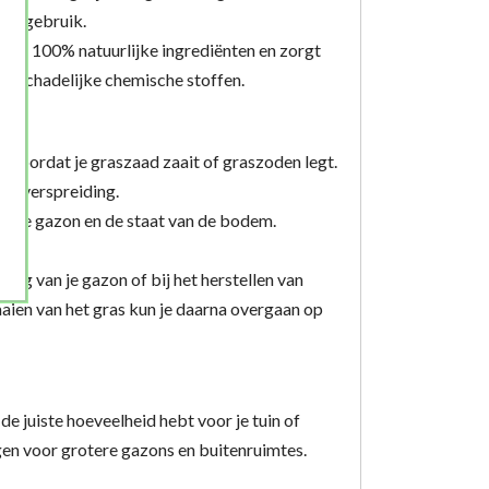
sch gebruik.
 van 100% natuurlijke ingrediënten en zorgt
er schadelijke chemische stoffen.
d voordat je graszaad zaait of graszoden legt.
ale verspreiding.
van je gazon en de staat van de bodem.
leg van je gazon of bij het herstellen van
aien van het gras kun je daarna overgaan op
de juiste hoeveelheid hebt voor je tuin of
gen voor grotere gazons en buitenruimtes.