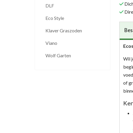
Dich
DLF
Dire
Eco Style
Bes
Klaver Graszoden
Viano
Ecos
Wolf Garten
Wil 
begi
voed
of g
binn
Ken