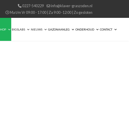
0227-540229
info@klaver-graszoden.nl
Ma t/m Vr 09:00 - 17:00 | Za 9:00 -12:00 | Zo gesloten
SHOP
BIGSLABS
NIEUWS
GAZONAANLEG
ONDERHOUD
CONTACT