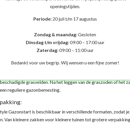
verdelen. Het product is ideaal voor zowel handmatig als mechani
openingstijden.
Duurzaam en milieuvriendelijk
: Ecostyle Gazonstart is gemaakt
Periode:
20 juli t/m 17 augustus
voor een milieuvriendelijke manier om je gazon te verzorgen, zond
ruik:
Zondag & maandag:
Gesloten
Dinsdag t/m vrijdag:
09:00 – 17:00 uur
Toepassing
: Strooi Ecostyle Gazonstart gelijkmatig over de gron
Zaterdag:
09:00 – 11:00 uur
Werk de meststof licht in met een hark of schoffel voor een optim
Dosering
: De aanbevolen dosering is afhankelijk van de grootte 
Bedankt voor uw begrip. Wij wensen u een fijne zomer!
Raadpleeg de verpakking voor specifieke aanwijzingen.
Frequentie
: Ecostyle Gazonstart wordt alleen toegepast bij de aan
beschadigde grasvelden. Na het leggen van de graszoden of het za
een reguliere gazonbemesting.
pakking:
tyle Gazonstart is beschikbaar in verschillende formaten, zodat je 
n. Van kleinere zakken voor kleinere tuinen tot grotere verpakkin